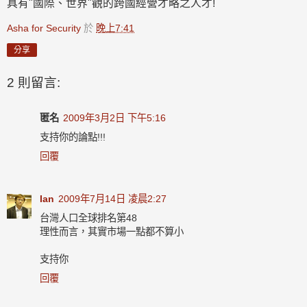
具有"國際、世界"觀的跨國經營才略之人才!
Asha for Security
於
晚上7:41
分享
2 則留言:
匿名
2009年3月2日 下午5:16
支持你的論點!!!
回覆
Ian
2009年7月14日 凌晨2:27
台灣人口全球排名第48
理性而言，其實市場一點都不算小
支持你
回覆