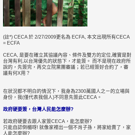
(註*) CECA 於 2/27/2009更名為 ECFA, 本文出現所有CECA
= ECFA
CECA, 是要在確立其協議內容、條件及雙方的定位,確實是對
台灣有利,以台灣優先的狀態下，才能簽。 而不是現在政府所
說的，先簽完，再交立院黨團審議；若已經簽好合約了，審
議有何X用？
在狀況都不明白的情況下，我身為2300萬國人之ㄧ的立場與
身份，我(僅代表我個人)不同意先簽此CECA。
政府硬要簽，台灣人民能怎麼辦?
若政府硬要去跟人家簽CECA，能怎麼辦?
只能自認倒楣呀! 就像家裡出一個不肖子孫，將家給賣了，家
人能怎麼辦?