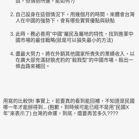
由，但情勢所逼，能如何?)
自己設身在這個情況下，用幾個月的時間，來體會台灣
人在中國的強勢下，會有哪些實質優點與缺點
此時，務必善用"中國"屬民及屬地的特性，找到進軍中
國市場的最佳戰略(就是可以損失最小的方法)
盡最大努力，將在外銷其他國家所喪失的業績收入，以
在廣大卻充滿豺狼虎豹的"殺戮型"的中國市場，殺出一
條血路來補回。
用寫的比較快! 事實上，若要真的看到能回補，不知道是民國
哪一年才能辦得到... (抱歉，到時候可能已經不是用"民國X
年"來表示了) 台灣的命運，到底，還要再苦多久????