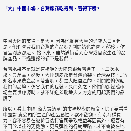
「大」中國市場，台灣廠商吃得到、吞得下嗎?
中國大陸的市場，是大。 因為他擁有大量的消費人口。但
是，他們會買我們台灣的產品嗎? 剛開始也許會。 然後，仿
冒品到處都是。 接下來，雖然滿街看到台灣或自家生產的品
牌產品，不過賺錢的都不是我們。
台灣水果不是就是這樣嗎? 大陸只跟台灣進了一、二次水
果、農產品，然後，大陸到處都是台灣芭樂、台灣荔枝、...等
知名水果農產品。若查明，都是大陸自產的，剛開始偷偷貼
我們的品牌，仿冒我們的包裝，久而久之，他們的卻變成市
場主要供應源時，就不知道羞恥地大大方方的用起我們的品
牌了!
所以，看上中國"龐大胃納量"的市場規模的廠商，除了要看看
中國對 貴公司所生產的產品屬性，歡不歡迎、有沒有購買
力、容不容易在被仿冒後打官司爭取權益等因素外，還要有
不同於以往的更機動、更具彈性的行銷策略，才不會被在地