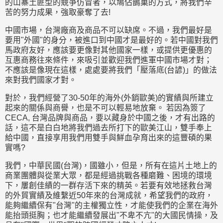
的山寨土匪型的競爭仿冒者，以鳩佔鵲巢的方式，將我們辛
苦的努力成果，強取豪奪了去!
中國市場，台灣廠商及商品不可以缺席。不過，我們最好是
要用"外國"的身分，被進口到中國才是最好的。若中國對我們
馬政府友好，應該要更像對其他國家一樣，或提供更優惠的
互惠商務往來條件，來吸引並歡迎我們進軍中國市場才對；
不應該是像現在這樣，處處要將我們「壓落底(台諺)」的做法
來對我們國家才對。
對於，我們經營了30-50年的海外(外銷歐美)的實績與所建立
起來的關係與商譽，也是不可以輕易地放棄。 若因為簽了
CECA, 台灣品牌與商品，要以藏身於中國之後，才有出路的
話，這不是白白地將我們過去所打下的歐美江山，雙手奉上
給中國，直接享用我們用雙手與鮮血孕育出來的這豐碩的果
實嗎?
我們，中華民國(台灣)，國雖小，但是，所有在這片土地上的
商業團體與從業大眾，都是經過挑戰各種磨難、困境的環境
下，屢創佳績的一群存活下來的精英。若要有效地拯救台灣
的外貿實績及維繫近50年來的台灣成就，希望我們的政府，
能夠繼續保有"台灣"的主權獨立性，才能使我們的企業在海外
能抬頭挺胸；也才能繼續發展出"不卑不亢"的大國民情操，及