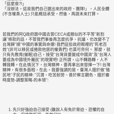
「這麼衰?!」
「沒辦法，這是我們自己選出來的政府、團隊!」，人民全體
(不含權貴人士) 只能概括承受，然後，再謀未來打算。
若我們的阿Q政府跟中國去簽CECA或類似的不平等"新割
讓"條款的話，不管我們事後再怎麼抗爭、抗議，也改變不了
台灣歸"順"中國的事實與命運! 我們這些政府眼裡的"死老百
姓"(非可以移民或捲款他居的權貴們) 也莫可奈何。 那麼，就
只有先教育(催眠)自己，接受"台灣貨要變成中國貨"及"台灣人
要成為中國境外屬民"的現實吧! 正所謂，山不轉路轉，人不
轉我轉。在此情況下，台灣精神，要再拿出來發揮一下! 台灣
精神，有很多面相，在此，我要強調的是，臺灣人擅於做"殖
民地"子民的精神: "沉潛、吃苦耐勞、善於察言觀色、擅於審
時度勢-調整策略-的本領":
先只好強迫自己接受 (雖說人有免於脅迫、恐懼的自