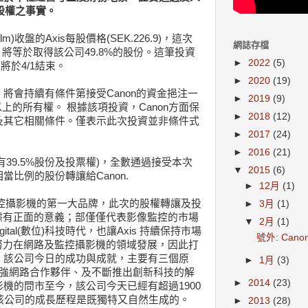
s股權之事實。
olm)收盤的Axis每股價格(SEK.226.9)，這次
網誌存檔
，將等於取得該公司49.8%的股份。這筆投資
►
2022
(5)
並將於4/1結束。
►
2020
(19)
將會持續有條件第接受Canon的資金挹注一
►
2019
(9)
以上的所有權。 根據該項投資，Canon方面保
►
2018
(12)
及其它相關條件。僅表示此次投資並非條件式
►
2017
(24)
►
2016
(21)
有39.5%股份及投票權)，全數通過接受本次
▼
2015
(6)
比例的股份轉讓給Canon.
►
12月
(1)
路監控攝影機的第一大品牌，此次的股權轉讓及投
►
3月
(1)
展據有正面的意義；部僅僅代表影像監控的市場
▼
2月
(1)
igital(數位)科技時代，也讓Axis 持續保持市場
號外: Can
s努力在網路及監控攝影機的領域發展，因此打
。該公司今日的成功與成就，主要有三個原
►
1月
(3)
堅強網路合作夥伴、及不斷推出創新科技的解
►
2014
(23)
機的問市至今，該公司今天已經有超過1900
該公司的成長歷程是既獨特又自然生成的。
►
2013
(28)