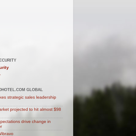
ECURITY
urity
介
DHOTEL.COM GLOBAL
es strategic sales leadership
rket projected to hit almost $98
xpectations drive change in
or
Wibravo