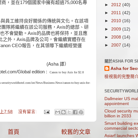
理商，並在179個國家中擁有超過75,000名專
►
2012
(40)
。
►
2011
(42)
xis與員工維持良好關係的傳統與文化。在該項
►
2010
(16)
營團隊將繼續在該公司服務，Axis的總部、研
►
2009
(12)
也不會變動。Axis的品牌也將保持，並且應
►
2008
(14)
此之外，Axis品牌及公司，會繼續實體存在
►
2007
(14)
向Canon CEO報告，在其領導下繼續經營運
關於ASHA FOR S
ha 譯）
Asha for Sec
.com/Global edition :
Canon to buy Axis for $2.8
檢視我的完整簡
.securityworldhotel.com/int/News/Business-News/canon-to-buy-axis-for-
SECURITYWORL
Dallmeier US mak
appointment
Cloud security ma
上7:58
沒有留言:
billion in 2033
Smart building e
commercial sect
首頁
較舊的文章
Asiarf launches 