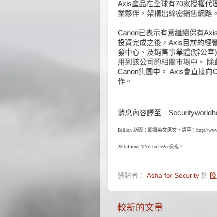
Axis產品在全球有70家授權代
業夥伴，架構出綿密銷售網路
Canon已表示有意繼續保有A
投資完成之後，Axis目前的經
發中心、及銷售事業體(辦公室)
用到該公司的相關市場中。 除
Canon集團中。 Axis會直接
作。
(As
消息內容譯至 Securityworldhotel
Billion 新聞；閱讀英文原文，請至：
http://www
28-billion#.VNrI-fmUe2o 檢視。
張貼者：
Asha for Security
於
晚
較新的文章