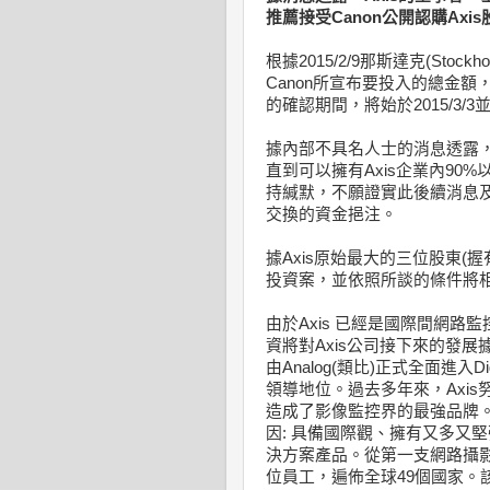
推薦接受Canon公開認購Axi
根據2015/2/9那斯達克(Stockh
Canon所宣布要投入的總金額
的確認期間，將始於2015/3/3
據內部不具名人士的消息透露，
直到可以擁有Axis企業內90%
持緘默，不願證實此後續消息
交換的資金挹注。
據Axis原始最大的三位股東(握
投資案，並依照所談的條件將相當
由於Axis 已經是國際間網
資將對Axis公司接下來的發
由Analog(類比)正式全面進入D
領導地位。過去多年來，Axi
造成了影像監控界的最強品牌
因: 具備國際觀、擁有又多又
決方案產品。從第一支網路攝影
位員工，遍佈全球49個國家。